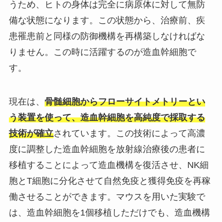
うため、ヒトの身体は完全に病原体に対して無防
備な状態になります。この状態から、治療前、疾
患罹患前と同様の防御機構を再構築しなければな
りません。この時に活躍するのが造血幹細胞で
す。
現在は、
骨髄細胞からフローサイトメトリーとい
う装置を使って、造血幹細胞を高純度で採取する
技術が確立
されています。この技術によって高濃
度に調整した造血幹細胞を放射線治療後の患者に
移植することによって造血機構を復活させ、NK細
胞とT細胞に分化させて自然免疫と獲得免疫を再稼
働させることができます。マウスを用いた実験で
は、造血幹細胞を1個移植しただけでも、造血機構