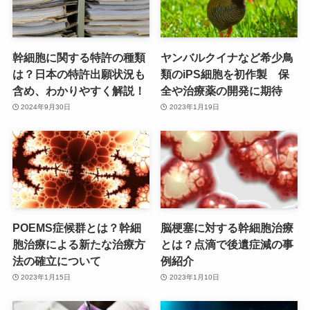
幹細胞に関する特許の種類
ヤンバルクイナなど希少鳥
は？日本の特許出願状況も
類のiPS細胞を初作製 保
含め、わかりやすく解説！
全や治療薬の開発に期待
2024年9月30日
2023年1月19日
POEMS症候群とは？幹細
脳梗塞に対する幹細胞治療
胞治療による新たな治療方
とは？点滴で後遺症減の事
法の確立について
例紹介
2023年1月15日
2023年1月10日