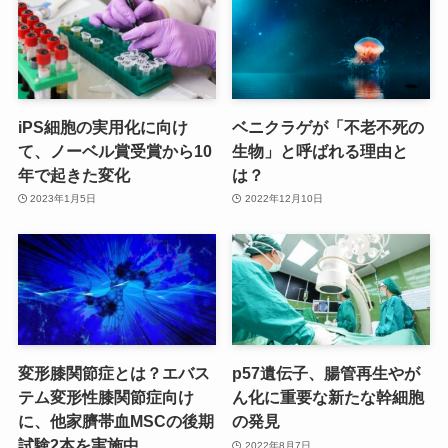
iPS細胞の実用化に向け
ベニクラゲが「不老不死の
て、ノーベル賞受賞から10
生物」と呼ばれる理由と
年で起きた変化
は？
2023年1月5日
2022年12月10日
変形膝関節症とは？エバス
p57遺伝子、腸管再生やが
テム変形性膝関節症向け
ん化に重要な新たな幹細胞
に、他家臍帯血MSCの後期
の発見
試験2本を実施中
2022年8月7日