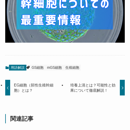
用語解説
GS細胞
mGS細胞
生殖細胞
EG細胞（胚性生殖幹細
培養上清とは？可能性と効
胞）とは？
果について徹底解説！
関連記事