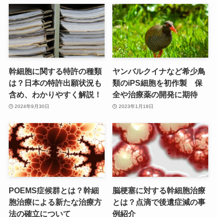
幹細胞に関する特許の種類
ヤンバルクイナなど希少鳥
は？日本の特許出願状況も
類のiPS細胞を初作製 保
含め、わかりやすく解説！
全や治療薬の開発に期待
2024年9月30日
2023年1月19日
POEMS症候群とは？幹細
脳梗塞に対する幹細胞治療
胞治療による新たな治療方
とは？点滴で後遺症減の事
法の確立について
例紹介