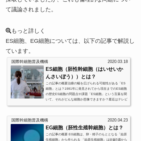
て議論されました。
もっと詳しく
ES細胞、EG細胞については、以下の記事で解説し
ています。
国際幹細胞普及機構
2020.03.18
ES細胞（胚性幹細胞（はいせいか
んさいぼう））とは？
この記事の概要治療の幅を広げられる可能性がある「ES
細胞」とは？1981年に発見されてから現在までのES細胞
の歴史ES細胞の問題点や課題「ES細胞」という言葉を聞
いて、それがどんな細胞か想像できますか？最近はテレビ
などのメディアで取り上げられることも多くなりました
が、なかなか歴史まで深掘りして伝えているメディアって
少ないですね。今回は、ES細胞について実際にどのよう
国際幹細胞普及機構
2020.04.23
な可能性があり研究がされているのか、歴史から今後の課
題などまでお伝えします！1. ES細胞とはES細胞は、胚性
EG細胞（胚性生殖幹細胞）とは？
幹細胞（はいせいかんさいぼう）と呼ばれる...
この記事の概要 EG細胞は、卵・精子のもととなる「始原
生殖細胞」から作られる 「始原生殖細胞」は妊娠5週から