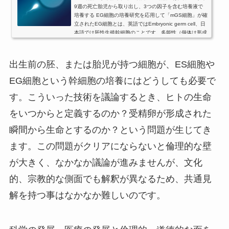
9週の死亡胎児から取り出し、3つの因子を含む培養液で
培養する EG細胞の培養研究を応用して「mGS細胞」が確
立されたEG細胞とは、英語ではEmbryonic germ cell、日
本語では胚性生殖幹細胞のことです。多能性（個体は形成
しないが、内胚葉、中胚葉、外胚葉に属する全ての細胞系
列に分化する能力）を持つ幹細胞の1種類で、始原生殖細
胞（PGC：Primordial germ cell）から作られます。1998
出生前の胚、または胎児が持つ細胞が、ES細胞や
年に、胚性幹細胞（ES細胞）の培養の...
EG細胞という幹細胞の培養にはどうしても必要で
す。こういった技術を議論するとき、ヒトの生命
をいつからと定義するのか？受精卵が形成された
瞬間から生命とするのか？という問題が生じてき
ます。この問題がクリアにならないと倫理的な壁
が大きく、なかなか議論が進みませんが、文化
的、宗教的な側面でも解釈が異なるため、共通見
解を持つ事はなかなか難しいのです。