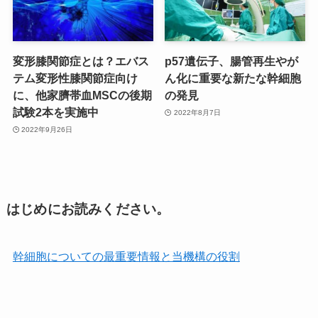
変形膝関節症とは？エバス
p57遺伝子、腸管再生やが
テム変形性膝関節症向け
ん化に重要な新たな幹細胞
に、他家臍帯血MSCの後期
の発見
試験2本を実施中
2022年8月7日
2022年9月26日
はじめにお読みください。
幹細胞についての最重要情報と当機構の役割