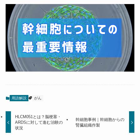
用語解説
がん
HLCM051とは？脳梗塞・
幹細胞事例｜幹細胞からの
ARDSに対して進む治験の
腎臓組織作製
状況