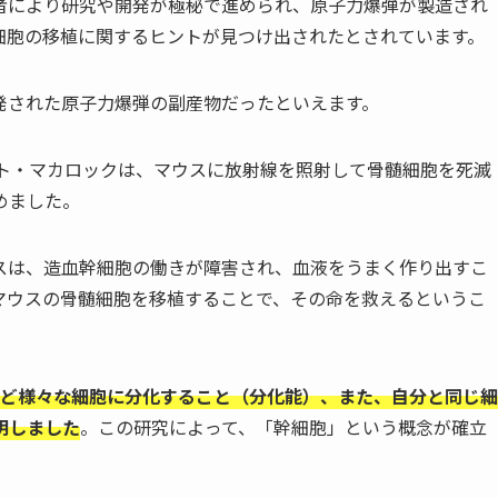
者により研究や開発が極秘で進められ、原子力爆弾が製造され
細胞の移植に関するヒントが見つけ出されたとされています。
発された原子力爆弾の副産物だったといえます。
スト・マカロックは、マウスに放射線を照射して骨髄細胞を死滅
めました。
スは、造血幹細胞の働きが障害され、血液をうまく作り出すこ
マウスの骨髄細胞を移植することで、その命を救えるというこ
など様々な細胞に分化すること（分化能）、また、自分と同じ細
明しました
。この研究によって、「幹細胞」という概念が確立