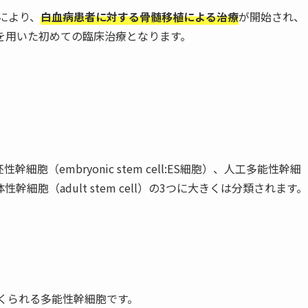
により、
白血病患者に対する骨髄移植による治療
が開始され、
を用いた初めての臨床治療となります。
（embryonic stem cell:ES細胞）、人工多能性幹細
PS細胞）、体性幹細胞（adult stem cell）の3つに大きくは分類されます。
くられる多能性幹細胞です。