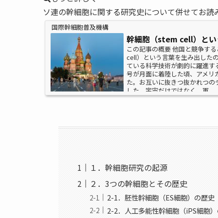
ソ連の幹細胞に関する研究史について併せてお読
国際幹細胞普及機構
幹細胞（stem cell
この記事の概要 他国と競争する
cell）という言葉を生み出し
ている科学技術が劇的に躍進する
号が月面に着陸した頃、アメリ
た。お互いに抜きつ抜かれつの
した。宇宙だけではなく、軍...
１．幹細胞研究の起源
２．3つの幹細胞とその歴史
2-1．胚性幹細胞（ES細胞）の歴史
2-2．人工多能性幹細胞（iPS細胞