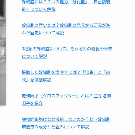
幹細胞とは？２つの能力「分化能」「自己複製
能」について解説
幹細胞の歴史とは？幹細胞の発見から研究が進
んだ歴史について解説
3種類の幹細胞について、それぞれの特長や未来
について解説
採取した幹細胞を増やすには？「培養」と「継
代」を徹底解説
増殖因子（グロスファクター）とは？ 主な増殖
因子を紹介
植物幹細胞はなぜ機能しないのか？ヒト幹細胞
培養液の成分と仕組みについて解説