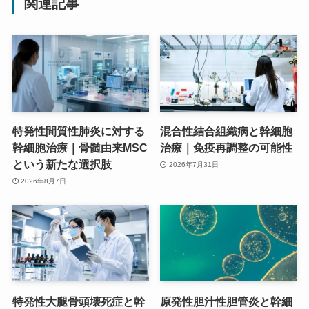
関連記事
特発性間質性肺炎に対する
混合性結合組織病と幹細胞
幹細胞治療｜骨髄由来MSC
治療｜免疫再調整の可能性
という新たな選択肢
2026年7月31日
2026年8月7日
特発性大腿骨頭壊死症と幹
原発性胆汁性胆管炎と幹細