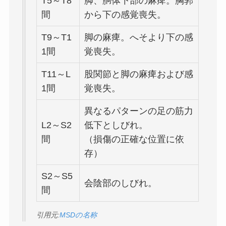
T5～T8
脚、胴体下部の麻痺。胸郭
間
から下の感覚喪失。
T9～T1
脚の麻痺。へそより下の感
1間
覚喪失。
T11～L
股関節と脚の麻痺および感
1間
覚喪失。
異なるパターンの足の筋力
L2～S2
低下としびれ。
間
（損傷の正確な位置に依
存）
S2～S5
会陰部のしびれ。
間
引用元:
MSDの名称