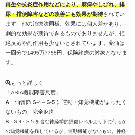
再生や抗炎症作用などにより、麻痺やしびれ、排
尿・排便障害などの改善にも効果が期待
されてい
ます。他の治療法同様、効果には個人差があり、
劇的な効果が期待できるものでありませんが、拒
絶反応や副作用も少ないとされています。薬価は
一回分で
1495万7755円
、保険診療の対象となりま
す。
もっと詳しく
「ASIA機能障害尺度」
A
：仙髄節 S-4～S-5 に運動・知覚機能がまったく
ないもの。完全麻痺
B
：S-4～S-5 を含む神経学的損傷レベルより下に何らか
の知覚機能を残しているが、運動機能がないもの。神経