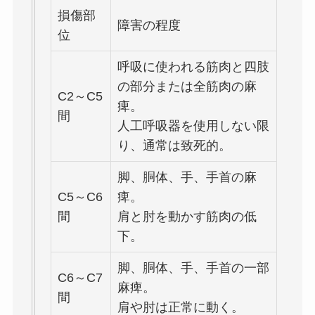
損傷部
障害の程度
位
呼吸に使われる筋肉と四肢
の部分または全筋肉の麻
C2～C5
痺。
間
人工呼吸器を使用しない限
り、通常は致死的。
脚、胴体、手、手首の麻
C5～C6
痺。
間
肩と肘を動かす筋肉の低
下。
脚、胴体、手、手首の一部
C6～C7
麻痺。
間
肩や肘は正常に動く。