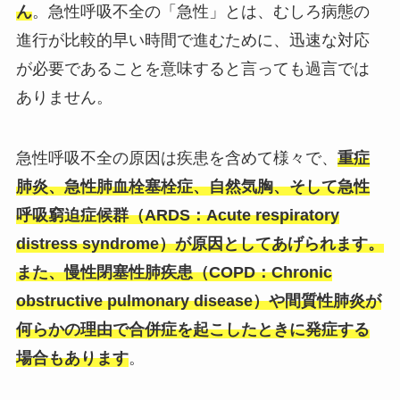
ん
。急性呼吸不全の「急性」とは、むしろ病態の
進行が比較的早い時間で進むために、迅速な対応
が必要であることを意味すると言っても過言では
ありません。
急性呼吸不全の原因は疾患を含めて様々で、
重症
肺炎、急性肺血栓塞栓症、自然気胸、そして
急性
呼吸窮迫症候群
（ARDS：Acute respiratory
distress syndrome）が原因としてあげられます。
また、慢性閉塞性肺疾患（COPD：Chronic
obstructive pulmonary disease）や間質性肺炎が
何らかの理由で合併症を起こしたときに発症する
場合もあります
。