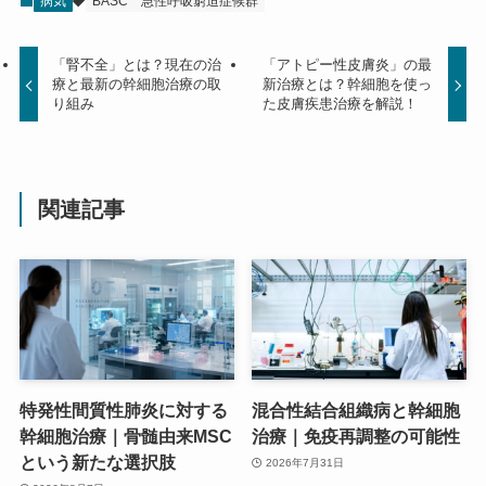
病気
BASC
急性呼吸窮迫症候群
「腎不全」とは？現在の治
「アトピー性皮膚炎」の最
療と最新の幹細胞治療の取
新治療とは？幹細胞を使っ
り組み
た皮膚疾患治療を解説！
関連記事
特発性間質性肺炎に対する
混合性結合組織病と幹細胞
幹細胞治療｜骨髄由来MSC
治療｜免疫再調整の可能性
という新たな選択肢
2026年7月31日