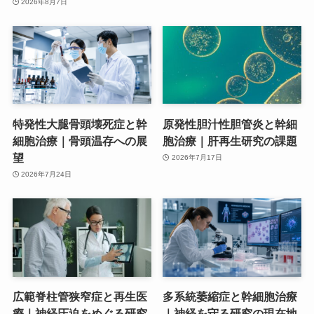
2026年8月7日
特発性大腿骨頭壊死症と幹
原発性胆汁性胆管炎と幹細
細胞治療｜骨頭温存への展
胞治療｜肝再生研究の課題
望
2026年7月17日
2026年7月24日
広範脊柱管狭窄症と再生医
多系統萎縮症と幹細胞治療
療｜神経圧迫をめぐる研究
｜神経を守る研究の現在地