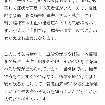
また、手術後にも経過観察は必要です。血流が改
善して症状が安定する患者様がいる一方で、慢性
的な頭痛、高次脳機能障害、学習・就労上の困
難、脳梗塞や出血の後遺症を抱える患者様もいま
す。小児期発症例では、成長や進学、就労に合わ
せた支援も重要になります。
このような背景から、血管の形成や修復、内皮細
胞の異常、炎症、細胞外小胞、RNA発現などを調
べる研究が進められています。当機構では、標準
治療を否定するのではなく、標準治療だけでは不
安が残る方に対して、骨髄由来MSCや培養上清液
という再生医療の考え方を知っていただくことが
大切だと考えています。