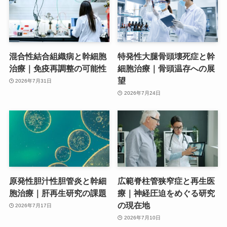
混合性結合組織病と幹細胞
特発性大腿骨頭壊死症と幹
治療｜免疫再調整の可能性
細胞治療｜骨頭温存への展
望
2026年7月31日
2026年7月24日
原発性胆汁性胆管炎と幹細
広範脊柱管狭窄症と再生医
胞治療｜肝再生研究の課題
療｜神経圧迫をめぐる研究
の現在地
2026年7月17日
2026年7月10日