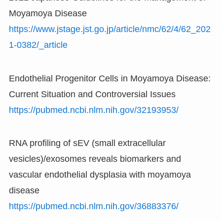
Moyamoya Disease
https://www.jstage.jst.go.jp/article/nmc/62/4/62_202
1-0382/_article
Endothelial Progenitor Cells in Moyamoya Disease:
Current Situation and Controversial Issues
https://pubmed.ncbi.nlm.nih.gov/32193953/
RNA profiling of sEV (small extracellular
vesicles)/exosomes reveals biomarkers and
vascular endothelial dysplasia with moyamoya
disease
https://pubmed.ncbi.nlm.nih.gov/36883376/