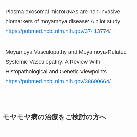
Plasma exosomal microRNAs are non-invasive
biomarkers of moyamoya disease: A pilot study
https://pubmed.ncbi.nlm.nih.gov/37413774/
Moyamoya Vasculopathy and Moyamoya-Related
Systemic Vasculopathy: A Review With
Histopathological and Genetic Viewpoints
https://pubmed.ncbi.nlm.nih.gov/38690664/
モヤモヤ病の治療をご検討の方へ