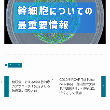
ニュース
CD19標的CAR-T細胞liso-
糖尿病に対する幹細胞治療
celが再発・難治性の大細
のアプローチ！完治させる
胞型B細胞リンパ腫の2次
治療薬の開発とは
治療として承認