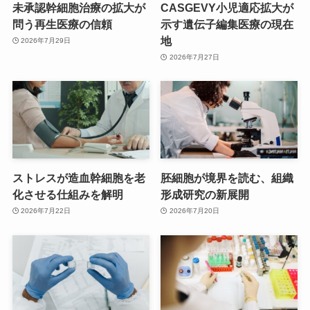
未承認幹細胞治療の拡大が
CASGEVY小児適応拡大が
問う再生医療の信頼
示す遺伝子編集医療の現在
地
2026年7月29日
2026年7月27日
ストレスが造血幹細胞を老
胚細胞が境界を読む、組織
化させる仕組みを解明
形成研究の新展開
2026年7月22日
2026年7月20日