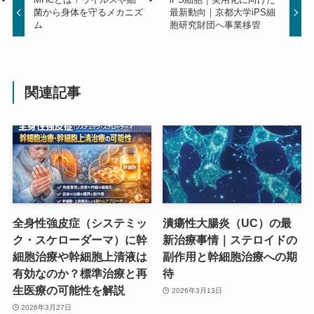
菌から身体を守るメカニズ
最新動向｜京都大学iPS細
ム
胞研究財団へ事業移管
関連記事
全身性強皮症（システミッ
潰瘍性大腸炎（UC）の最
ク・スケローダーマ）に幹
新治療事情｜ステロイドの
細胞治療や幹細胞上清液は
副作用と幹細胞治療への期
有効なのか？標準治療と再
待
生医療の可能性を解説
2026年3月13日
2026年3月27日