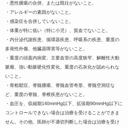
・悪性腫瘍の合併、または既往がないこと。
・アレルギーの素因がないこと。
・感染症を合併していないこと。
・体重が特に低い（特に小児）、貧血でないこと。
・内分泌代謝疾患、循環器疾患、呼吸系の疾患、重度の
多発性外傷、他臓器障害等がないこと。
・重度の頭蓋内病変、主要血管の高度狭窄、解離性大動
脈瘤、強い動脈硬化性変化、重度の石灰化が認められな
いこと。
・骨粗鬆症、脊髄腫瘍、脊髄血管奇形、脊髄空洞症な
ど、重度の脊髄、脊椎疾患がないこと。
・血圧を、収縮期140mmHg以下、拡張期90mmHg以下に
コントロールできない場合は治療を受けることができま
せん。
その他、医師が不適切判断した場合は治療を受け