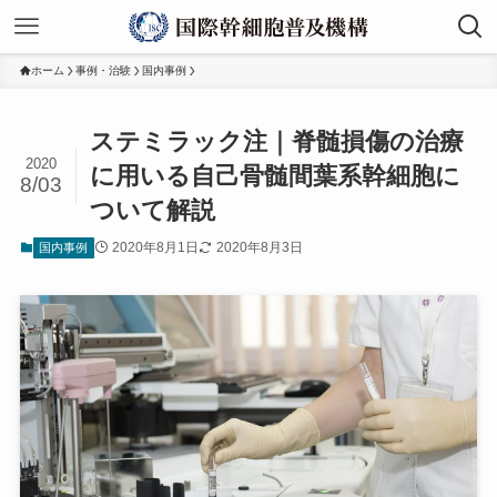
ホーム
事例・治験
国内事例
ステミラック注｜脊髄損傷の治療
2020
に用いる自己骨髄間葉系幹細胞に
8/03
ついて解説
2020年8月1日
2020年8月3日
国内事例