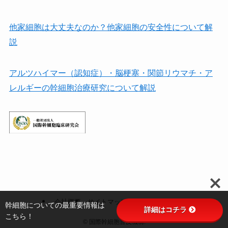
他家細胞は⼤丈夫なのか？他家細胞の安全性について解
説
アルツハイマー（認知症）・脳梗塞・関節リウマチ・ア
レルギーの幹細胞治療研究について解説
会社概要
サイトマップ
お問い合わせ
幹細胞についての最重要情報は
詳細はコチラ
こちら！
©
国際幹細胞普及機構.