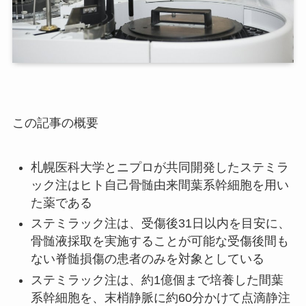
この記事の概要
札幌医科大学とニプロが共同開発したステミラ
ック注はヒト自己骨髄由来間葉系幹細胞を用い
た薬である
ステミラック注は、受傷後31日以内を目安に、
骨髄液採取を実施することが可能な受傷後間も
ない脊髄損傷の患者のみを対象としている
ステミラック注は、約1億個まで培養した間葉
系幹細胞を、末梢静脈に約60分かけて点滴静注