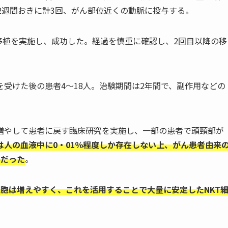
を2週間おきに計3回、がん部位近くの動脈に投与する。
の移植を実施し、成功した。経過を慎重に確認し、2回目以降の移
受けた後の患者4～18人。治験期間は2年間で、副作用などの
で増やして患者に戻す臨床研究を実施し、一部の患者で頭頸部が
胞は人の血液中に0・01％程度しか存在しない上、がん患者由来
界だった
。
S細胞は増えやすく、これを活用することで大量に安定したNKT