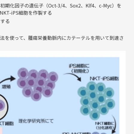
因子の遺伝子（Oct-3/4、Sox2、Klf4、c-Myc）を
KT-iPS細胞を作製する
とする
ガー法を使って、腫瘍栄養動脈内にカテーテルを用いて到達さ