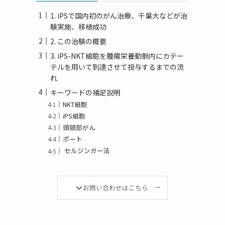
1. iPSで国内初のがん治療、千葉大などが治
験実施、移植成功
2. この治験の概要
3. iPS-NKT細胞を腫瘍栄養動脈内にカテー
テルを用いて到達させて投与するまでの流
れ
キーワードの補足説明
め
NKT細胞
iPS細胞
頭頸部がん
ポート
セルジンガー法
お問い合わせはこちら
や