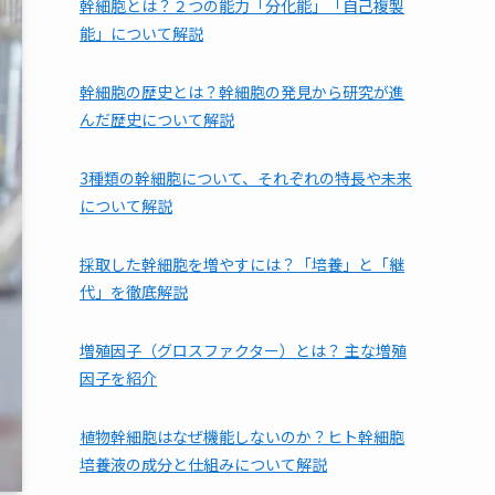
幹細胞とは？２つの能力「分化能」「自己複製
能」について解説
幹細胞の歴史とは？幹細胞の発見から研究が進
んだ歴史について解説
3種類の幹細胞について、それぞれの特長や未来
について解説
採取した幹細胞を増やすには？「培養」と「継
代」を徹底解説
増殖因子（グロスファクター）とは？ 主な増殖
因子を紹介
植物幹細胞はなぜ機能しないのか？ヒト幹細胞
培養液の成分と仕組みについて解説