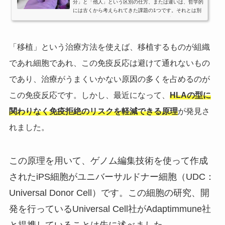
分」と「他人」という区別の仕方、または違いは、哲学的
には古くから考えられてきた課題の1つです。それとは別
に、自然科学、医学の分野でも、この考え方をベースとし
た研究が行われてきました。人間の身体には、特に細胞レ
ベルにおいては、「自己」と「非自己」という概念があり
ます。人間は1つの受精卵から発生した個体であり、そこ
「移植」という治療方法を使えば、移植するものが組織
から発生した細胞を全て自己として認識します。一方で、
であれ細胞であれ、この免疫反応は避けて通れないもの
他の受精卵から発生した個体の細...
であり、治療がうまくいかない原因の多くを占めるのが
この免疫反応です。しかし、最近になって、
HLAの型に
関わりなく免疫拒絶のリスクを軽減できる原理
が発見さ
れました。
この原理を用いて、ゲノム編集技術を使って作成
されたiPS細胞が
ユニバーサルドナー細胞（
UDC：
Universal Donor Cell）です。この細胞の研究、開
発を行っているUniversal Cell社がAdaptimmune社