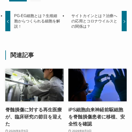
PG-EG細胞とは？生殖細
サイトカインとは？治療へ
胞からつくられる細胞を解
の応用とコロナウイルスと
説！
の関係は？
関連記事
脊髄損傷に対する再生医療
iPS細胞由来神経前駆細胞
が、臨床研究の節目を迎え
を脊髄損傷患者に移植、安
た
全性を確認
2026年8月5日
2026年8月3日