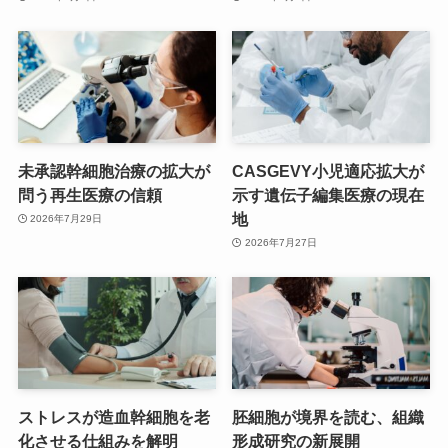
未承認幹細胞治療の拡大が
CASGEVY小児適応拡大が
問う再生医療の信頼
示す遺伝子編集医療の現在
地
2026年7月29日
2026年7月27日
ストレスが造血幹細胞を老
胚細胞が境界を読む、組織
化させる仕組みを解明
形成研究の新展開