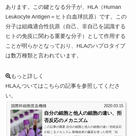
あります。この鍵となる分子が、
HLA
（Human
Leukocyte Antigen＝ヒト白血球抗原）です。この
分子は組織適合性抗原（自己、非自己を認識する
ヒトの免疫に関わる重要な分子）として作用する
ことが明らかとなっており、HLAのハプロタイプ
は数万種類と言われています。
もっと詳しく
HLAんついてはこちらの記事を参照してくださ
い。
国際幹細胞普及機構
2020.03.15
自分の細胞と他人の細胞の違い、拒
否反応のメカニズム
この記事の概要 自分の細胞と他人の細胞の違い 拒絶反応
が起こるメカニズム 動物由来の臓器を使った研究「自