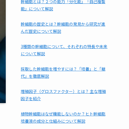
幹細胞とは？２つの能力「分化能」「自己複製
能」について解説
幹細胞の歴史とは？幹細胞の発見から研究が進
んだ歴史について解説
3種類の幹細胞について、それぞれの特長や未来
について解説
採取した幹細胞を増やすには？「培養」と「継
代」を徹底解説
増殖因子（グロスファクター）とは？ 主な増殖
因子を紹介
植物幹細胞はなぜ機能しないのか？ヒト幹細胞
培養液の成分と仕組みについて解説