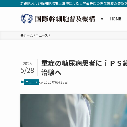
幹細胞および幹細胞培養上清液による世界最先端の再生医療の普及
HOME
ホーム
ニュース
重症の糖尿病患者にｉＰＳ
2025
5/28
治験へ
ニュース
2025年6月25日