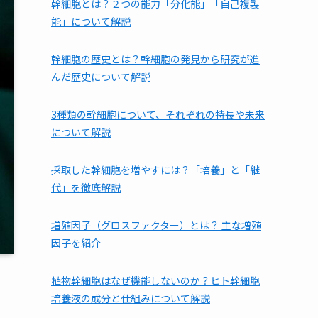
幹細胞とは？２つの能力「分化能」「自己複製
能」について解説
幹細胞の歴史とは？幹細胞の発見から研究が進
んだ歴史について解説
3種類の幹細胞について、それぞれの特長や未来
について解説
採取した幹細胞を増やすには？「培養」と「継
代」を徹底解説
増殖因子（グロスファクター）とは？ 主な増殖
因子を紹介
植物幹細胞はなぜ機能しないのか？ヒト幹細胞
培養液の成分と仕組みについて解説