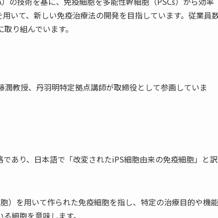
RA）の技術を基に、免疫細胞を多能性幹細胞（PSCs）から効率
を用いて、新しい免疫治療法の開発を目指しています。従業員
に取り組んでいます。
齋藤潤教授、丹羽明特定拠点講師が取締役として参画していま
mune cellの略であり、日本語で「改変されたiPS細胞由来の免疫細胞」と訳
細胞）を用いて作られた免疫細胞を指し、特定の治療目的や機
いる細胞を意味します。