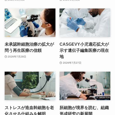
未承認幹細胞治療の拡大が
CASGEVY小児適応拡大が
問う再生医療の信頼
示す遺伝子編集医療の現在
地
2026年7月29日
2026年7月27日
ストレスが造血幹細胞を老
胚細胞が境界を読む、組織
化させる仕組みを解明
形成研究の新展開