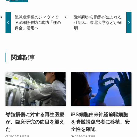
絶滅危惧種のシマウマで
受精卵から胎盤が生まれる
iPS細胞作製に成功「種の
仕組み、東北大学などが解
保全」活用へ
明
関連記事
脊髄損傷に対する再生医療
iPS細胞由来神経前駆細胞
が、臨床研究の節目を迎え
を脊髄損傷患者に移植、安
た
全性を確認
2026年8月5日
2026年8月3日