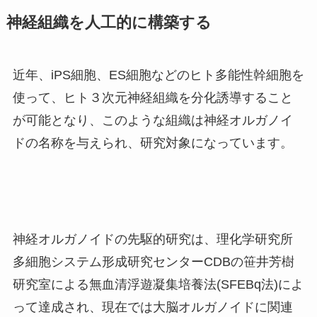
神経組織を人工的に構築する
近年、
iPS
細胞、
ES
細胞などのヒト多能性幹細胞を
使って、ヒト３次元神経組織を分化誘導すること
が可能となり、このような組織は神経オルガノイ
ドの名称を与えられ、研究対象になっています。
神経オルガノイドの先駆的研究は、理化学研究所
多細胞システム形成研究センター
CDBの笹井芳樹
研究室による無血清浮遊凝集培養法(SFEBq
法)によ
って達成され、現在では大脳オルガノイドに関連