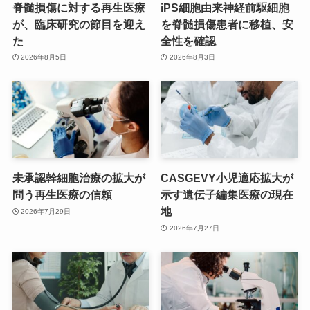
脊髄損傷に対する再生医療
iPS細胞由来神経前駆細胞
が、臨床研究の節目を迎え
を脊髄損傷患者に移植、安
た
全性を確認
2026年8月5日
2026年8月3日
未承認幹細胞治療の拡大が
CASGEVY小児適応拡大が
問う再生医療の信頼
示す遺伝子編集医療の現在
地
2026年7月29日
2026年7月27日