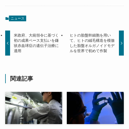
ニュース
米政府、大統領令に基づく
ヒトの胎盤幹細胞を用い
初の成果ベース支払いを鎌
て、ヒトの絨毛構造を模倣
状赤血球症の遺伝子治療に
した胎盤オルガノイドモデ
適用
ルを世界で初めて作製
関連記事