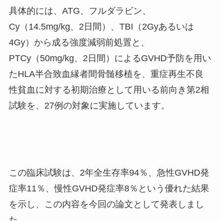
具体的には、
ATG
、フルダラビン、
Cy
（
14.5mg/kg
、
2
日間）、
TBI
（
2Gy
あるいは
4Gy
）から成る強度減弱前処置と、
PTCy
（
50mg/kg
、
2
日間）による
GVHD
予防を用い
た
HLA
半合致血縁者間骨髄移植を、重症再生不良
性貧血に対する初期治療として用いる前向き第
2
相
試験を、
27
例の対象に実施しています。
この臨床試験は、
2
年全生存率
94
％、急性
GVHD
発
症率
11
％、慢性
GVHD
発症率
8
％という優れた結果
を示し、この内容を今回の論文として発表しまし
た。