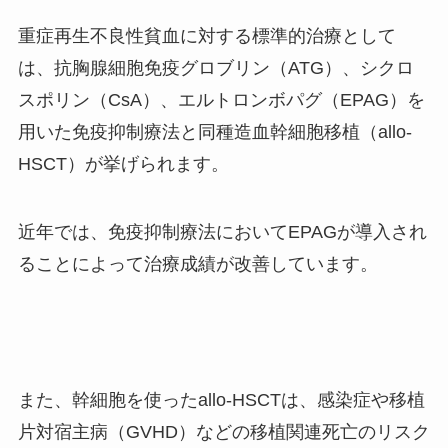
重症再生不良性貧血に対する標準的治療として
は、抗胸腺細胞免疫グロブリン（
ATG
）、シクロ
スポリン（
CsA
）、エルトロンボパグ（
EPAG
）を
用いた免疫抑制療法と同種造血幹細胞移植（
allo-
HSCT
）が挙げられます。
近年では、免疫抑制療法において
EPAG
が導入され
ることによって治療成績が改善しています。
また、幹細胞を使った
allo-HSCT
は、感染症や移植
片対宿主病（
GVHD
）などの移植関連死亡のリスク