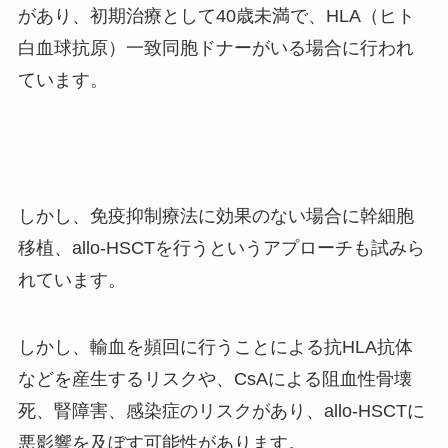
があり、初期治療として
40
歳未満で、
HLA
（ヒト
白血球抗原）一致同胞ドナーがいる場合に行われ
ています。
しかし、免疫抑制療法に効果のない場合に幹細胞
移植、
allo-HSCT
を行うというアプローチも試みら
れています。
しかし、輸血を頻回に行うことによる抗
HLA
抗体
などを産生するリスクや、
CsA
による阻血性骨壊
死、腎障害、感染症のリスクがあり、
allo-HSCT
に
悪影響を及ぼす可能性があります。