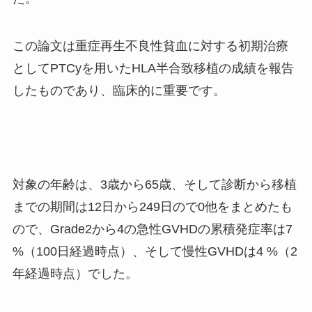
この論文は重症再生不良性貧血に対する初期治療
として
PTCy
を用いた
HLA
半合致移植の成績を報告
したものであり、臨床的に重要です。
対象の年齢は、
3
歳から
65
歳、そして診断から移植
までの期間は
12
日から
249
日ので
0
他をまとめたも
ので、
Grade2
から
4
の急性
GVHD
の累積発症率は
7
%
（
100
日経過時点）、そして慢性
GVHD
は
4 %
（
2
年経過時点）でした。