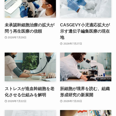
未承認幹細胞治療の拡大が
CASGEVY小児適応拡大が
問う再生医療の信頼
示す遺伝子編集医療の現在
地
2026年7月29日
2026年7月27日
ストレスが造血幹細胞を老
胚細胞が境界を読む、組織
化させる仕組みを解明
形成研究の新展開
2026年7月22日
2026年7月20日