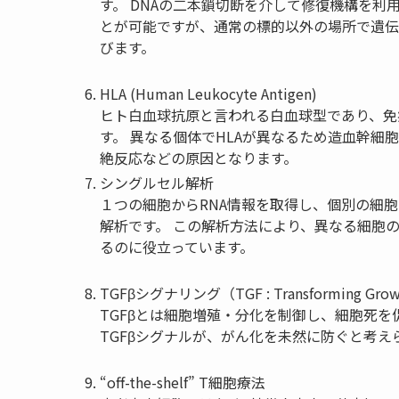
す。
DNAの二本鎖切断を介して修復機構を利
とが可能
ですが、通常の標的以外の場所で遺伝
びます。
HLA (Human Leukocyte Antigen)
ヒト白血球抗原と言われる白血球型であり、免
す。
異なる個体でHLAが異なるため造血幹細
絶反応などの原因となります。
シングルセル解析
１つの細胞からRNA情報を取得し、個別の細
解析です。
この解析方法により、異なる細胞
るのに役立っています。
TGFβシグナリング
（
TGF : Transforming Grow
TGFβとは細胞増殖・分化を制御し、細胞死
TGFβシグナルが、がん化を未然に防ぐと考え
“off-the-shelf” T細胞療法