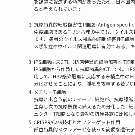
を課題に報道する傾向があったため、日本国内
ると考えられています。
抗原特異的細胞傷害性T細胞 (Antigen-specific cyto
免疫細胞であるTリンパ球の中でも、ウイルス
ます。
患者のウイルス特異的細胞傷害性T細胞
ス感染症やウイルス関連腫瘍に有効である。キ
iPS
細胞由来CTL（抗原特異的細胞傷害性T細
iPS
細胞から作製した抗原特異的CTLです。
iP
用して、HPV感染腫瘍に反応する末梢血中のＨ
分化させることにより、腫瘍を攻撃する若いC
メモリーT細胞
抗原と出会う前のナイーブT細胞が、抗原認識
生存し次の抗原暴露に備えるため分化したT細
ェクターT細胞となり最初の抗原暴露に比較し
CRISPR/Cas9技術とオフターゲット作用
部位特異的ヌクレアーゼを使った簡便な遺伝子