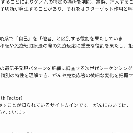
用することによりゲノムの特定の場所を削除、置換、挿入する
子切断が発生することがあり、それをオフターゲット作用と呼
疫系で「自己」を「他者」と区別する役割を果たしていま
胞移植や免疫細胞療法の際の免疫反応に重要な役割を果たし、拒
胞の遺伝子発現パターンを詳細に調査する次世代シーケンシング
の個別の特性を理解でき、がんや免疫応答の微細な変化を把握す
th Factor
）
を促すことが知られているサイトカイン
です。
がんにおいては、
られてい
ます。