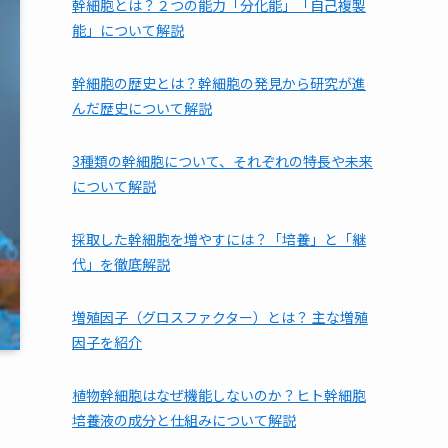
幹細胞とは？２つの能力「分化能」「自己複製
能」について解説
幹細胞の歴史とは？幹細胞の発見から研究が進
んだ歴史について解説
3種類の幹細胞について、それぞれの特長や未来
について解説
採取した幹細胞を増やすには？「培養」と「継
代」を徹底解説
増殖因子（グロスファクター）とは？ 主な増殖
因子を紹介
植物幹細胞はなぜ機能しないのか？ヒト幹細胞
培養液の成分と仕組みについて解説