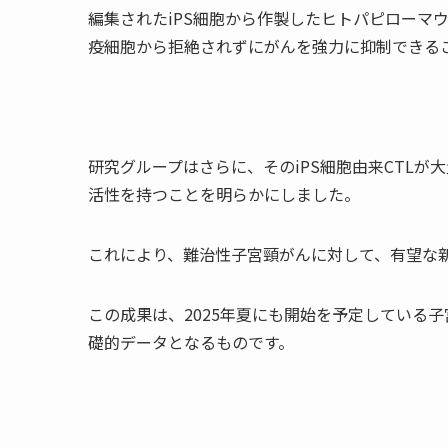
編集された
iPS
細胞から作製したヒトパピローマウ
疫細胞から拒絶されずにがんを強力に抑制できる
研究グループはさらに、その
iPS
細胞由来CTLが
活性を持つことを明らかにしました。
これにより、難治性子宮頸がんに対して、有望な
この成果は、
2025
年夏にも開始を予定している子
礎的データとなるものです。