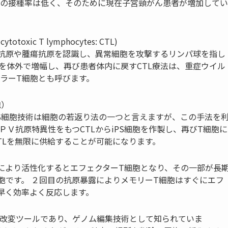
の接種率は低く、そのために現在子宮頸がん患者が増加してい
toxic T lymphocytes: CTL)
抗原や腫瘍抗原を認識し、異常細胞を攻撃するリンパ球を指し
を体外で増幅し、再び患者体内に戻すCTL療法は、重症ウイル
ラーT細胞とも呼びます。
胞）
S
細胞技術は細胞の若返り法の一つと言えますが、この手法を
ＰＶ抗原特異性をもつCTLから
iPS
細胞を作製し、再びT細胞に
TLを無限に供給することが可能になります。
により活性化するとエフェクターT細胞となり、その一部が長
胞です。
２回目の抗原暴露によりメモリーT細胞はすぐにエフ
早く効率よく反応します。
改変ツールであり、ゲノム編集技術として知られていま