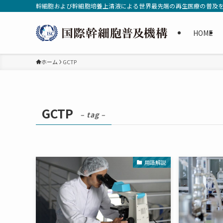
幹細胞および幹細胞培養上清液による世界最先端の再生医療の普及
HOME
ホーム
GCTP
GCTP
– tag –
用語解説