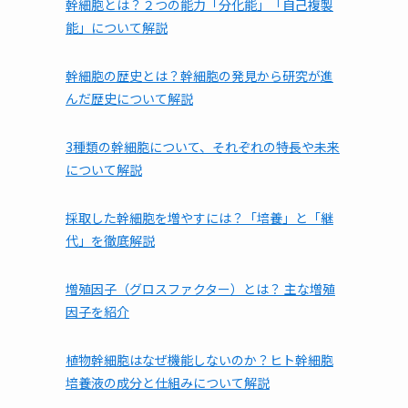
幹細胞とは？２つの能力「分化能」「自己複製
能」について解説
幹細胞の歴史とは？幹細胞の発見から研究が進
んだ歴史について解説
3種類の幹細胞について、それぞれの特長や未来
について解説
採取した幹細胞を増やすには？「培養」と「継
代」を徹底解説
増殖因子（グロスファクター）とは？ 主な増殖
因子を紹介
植物幹細胞はなぜ機能しないのか？ヒト幹細胞
培養液の成分と仕組みについて解説