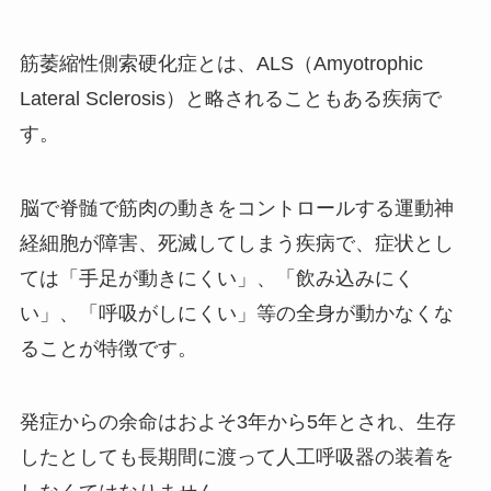
筋萎縮性側索硬化症とは、
ALS
（Amyotrophic
Lateral Sclerosis）と略されることもある疾病で
す。
脳で脊髄で筋肉の動きをコントロールする運動神
経細胞が障害、死滅してしまう疾病で、症状とし
ては「手足が動きにくい」、「飲み込みにく
い」、「呼吸がしにくい」等の全身が動かなくな
ることが特徴です。
発症からの余命はおよそ
3
年から
5
年とされ、生存
したとしても長期間に渡って人工呼吸器の装着を