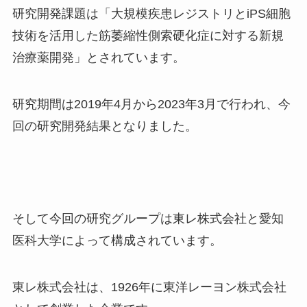
研究開発課題は「大規模疾患レジストリと
iPS
細胞
技術を活用した筋萎縮性側索硬化症に対する新規
治療薬開発」とされています。
研究期間は
2019
年
4
月から
2023
年
3
月で行われ、今
回の研究開発結果となりました。
そして今回の研究グループは東レ株式会社と愛知
医科大学によって構成されています。
東レ株式会社は、
1926
年に東洋レーヨン株式会社