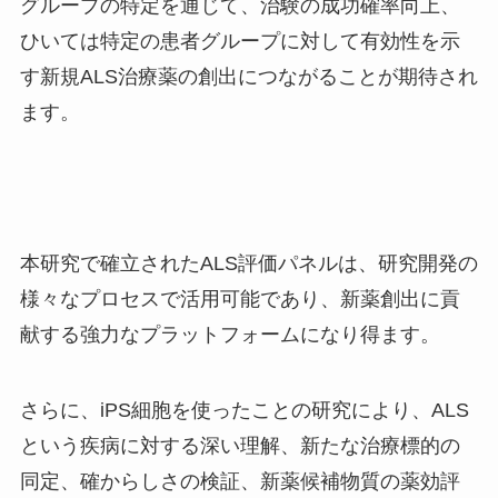
グループの特定を通じて、治験の成功確率向上、
ひいては特定の患者グループに対して有効性を示
す新規
ALS
治療薬の創出につながることが期待され
ます。
本研究で確立された
ALS
評価パネルは、研究開発の
様々なプロセスで活用可能であり、新薬創出に貢
献する強力なプラットフォームになり得ます。
さらに、
iPS
細胞を使ったことの研究により、
ALS
という疾病に対する深い理解、新たな治療標的の
同定、確からしさの検証、新薬候補物質の薬効評