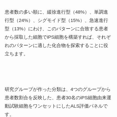
患者数の多い順に、緩徐進行型（
48%
）、単調進
行型（
24%
）、シグモイド型（
15%
）、急速進行
型（
13%
）にわけ、このパターンに合致する患者
から採取した細胞で
iPS
細胞を構築すれば、それぞ
れのパターンに適した化合物を探索することに役
立ちます。
研究グループが作った分類は、
4
つのグループから
患者数割合を反映した、患者
30
名の
iPS
細胞由来運
動試験細胞をワンセットにした
ALS
評価パネルで
す。