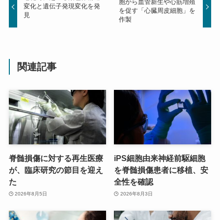
胞から血管新生や心筋増殖
変化と遺伝子発現変化を発
を促す「心臓周皮細胞」を
見
作製
関連記事
脊髄損傷に対する再生医療
iPS細胞由来神経前駆細胞
が、臨床研究の節目を迎え
を脊髄損傷患者に移植、安
た
全性を確認
2026年8月5日
2026年8月3日