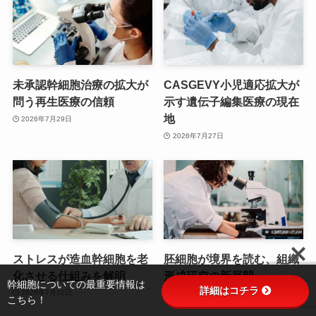
未承認幹細胞治療の拡大が
CASGEVY小児適応拡大が
問う再生医療の信頼
示す遺伝子編集医療の現在
地
2026年7月29日
2026年7月27日
ストレスが造血幹細胞を老
胚細胞が境界を読む、組織
化させる仕組みを解明
形成研究の新展開
幹細胞についての最重要情報は
詳細はコチラ
2026年7月22日
2026年7月20日
こちら！