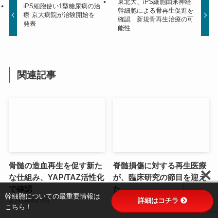
東北大、iPS細胞由来神経
iPS細胞使い1型糖尿病の治
幹細胞による骨再生促進を
療 京大病院が治験開始を
確認 新規骨再生治療の可
発表
能性
関連記事
骨髄の造血再生を促す新た
脊髄損傷に対する再生医療
な仕組み、YAP/TAZ活性化
が、臨床研究の節目を迎え
で確認
た
幹細胞についての最重要情報は
詳細はコチラ
2026年8月10日
2026年8月5日
こちら！