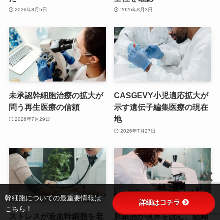
2026年8月5日
2026年8月3日
未承認幹細胞治療の拡大が
CASGEVY小児適応拡大が
問う再生医療の信頼
示す遺伝子編集医療の現在
地
2026年7月29日
2026年7月27日
幹細胞についての最重要情報は
詳細はコチラ
こちら！
ストレスが造血幹細胞を老
胚細胞が境界を読む、組織