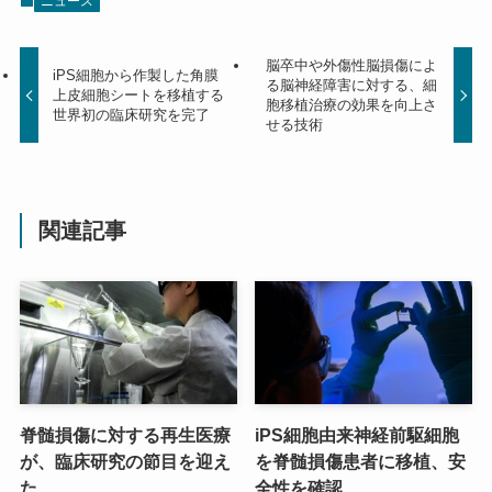
ニュース
脳卒中や外傷性脳損傷によ
iPS細胞から作製した角膜
る脳神経障害に対する、細
上皮細胞シートを移植する
胞移植治療の効果を向上さ
世界初の臨床研究を完了
せる技術
関連記事
脊髄損傷に対する再生医療
iPS細胞由来神経前駆細胞
が、臨床研究の節目を迎え
を脊髄損傷患者に移植、安
た
全性を確認